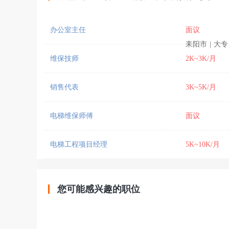
办公室主任
面议
耒阳市
|
大专
维保技师
2K~3K/月
销售代表
3K~5K/月
电梯维保师傅
面议
电梯工程项目经理
5K~10K/月
您可能感兴趣的职位