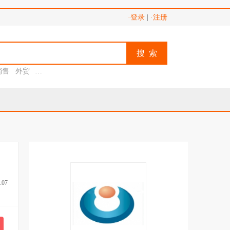
·登录
|
·注册
搜 索
销售
外贸
助理
:07