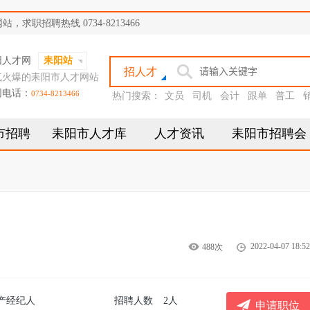
职招聘热线 0734-8213466
阳人才网
耒阳站
招人才
气火爆的耒阳市人才网站
网电话：
0734-8213466
热门搜索：
文员
司机
会计
跟单
普工
市招聘
耒阳市人才库
人才资讯
耒阳市招聘会
2022-04-07 18:52
488次
产经纪人
招聘人数
2人
申请职位