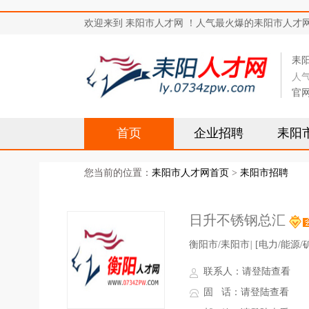
欢迎来到 耒阳市人才网 ！人气最火爆的耒阳市人才网站，求
耒
人
官
首页
企业招聘
耒阳
您当前的位置：
耒阳市人才网首页
>
耒阳市招聘
日升不锈钢总汇
衡阳市/耒阳市
|
[电力/能源/
联系人：
请登陆查看
固 话：
请登陆查看