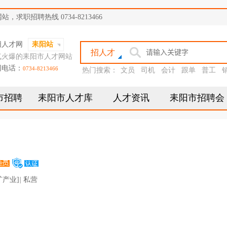
职招聘热线 0734-8213466
阳人才网
耒阳站
招人才
气火爆的耒阳市人才网站
网电话：
0734-8213466
热门搜索：
文员
司机
会计
跟单
普工
市招聘
耒阳市人才库
人才资讯
耒阳市招聘会
矿产业]
|
私营