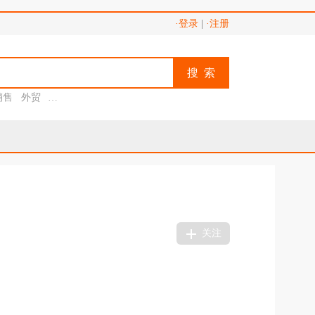
·登录
|
·注册
搜 索
销售
外贸
助理
关注