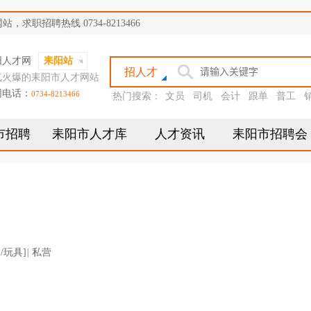
职招聘热线 0734-8213466
阳人才网
耒阳站
招人才
气火爆的耒阳市人才网站
网电话：
0734-8213466
热门搜索：
文员
司机
会计
跟单
普工
市招聘
耒阳市人才库
人才资讯
耒阳市招聘会
/玩具]
|
私营