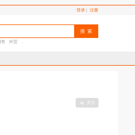
·登录
|
·注册
搜 索
销售
外贸
助理
关注