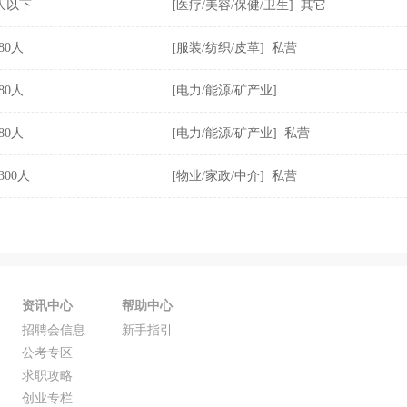
0人以下
[医疗/美容/保健/卫生] 其它
-80人
[服装/纺织/皮革] 私营
-80人
[电力/能源/矿产业]
-80人
[电力/能源/矿产业] 私营
-300人
[物业/家政/中介] 私营
资讯中心
帮助中心
招聘会信息
新手指引
公考专区
求职攻略
创业专栏