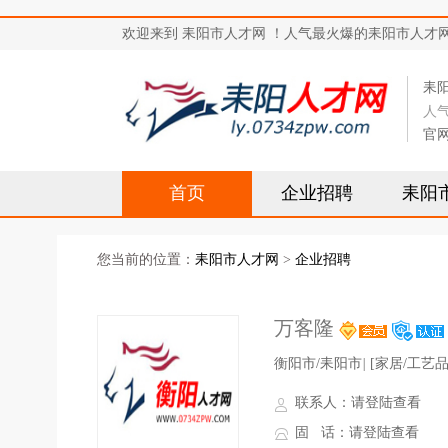
欢迎来到 耒阳市人才网 ！人气最火爆的耒阳市人才网站，求
耒
人
官
首页
企业招聘
耒阳
您当前的位置：
耒阳市人才网
>
企业招聘
万客隆
衡阳市/耒阳市
|
[家居/工艺品
联系人：
请登陆查看
固 话：
请登陆查看